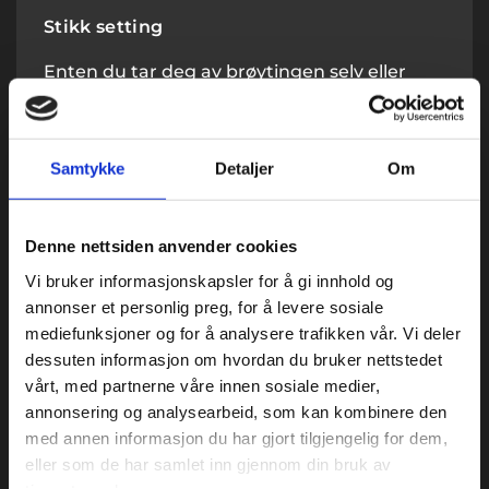
Stikk setting
Enten du tar deg av brøytingen selv eller
overlater jobben til andre, er det viktig å
markere områder for å forebygge skader
under snøfall. Vi tilbyr nedsetting av
brøytestikker for både små og store arealer,
Samtykke
Detaljer
Om
inkludert lengre strekninger langs
hovedveier og gangstier. Med et utvalg av
både manuelle og automatiske stikksettere,
Denne nettsiden anvender cookies
skreddersyr vi løsningen etter dine behov.
Vi bruker informasjonskapsler for å gi innhold og
annonser et personlig preg, for å levere sosiale
mediefunksjoner og for å analysere trafikken vår. Vi deler
dessuten informasjon om hvordan du bruker nettstedet
vårt, med partnerne våre innen sosiale medier,
annonsering og analysearbeid, som kan kombinere den
med annen informasjon du har gjort tilgjengelig for dem,
eller som de har samlet inn gjennom din bruk av